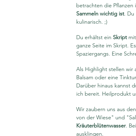
betrachten die Pflanzen 
Sammeln wichtig ist
. Du
kulinarisch. ;)
Du erhältst ein 
Skript
 mit
ganze Seite im Skript. E
Spaziergangs. Eine Schreib
Als Highlight stellen wi
Balsam oder eine Tinktur
Darüber hinaus kannst du
ich bereit. Heilprodukt 
Wir zaubern uns aus de
von der Wiese" und "Sala
Kräuterblütenwasser
. Be
ausklingen.