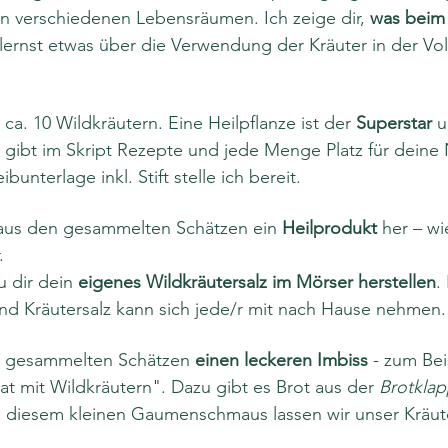
in verschiedenen Lebensräumen. Ich zeige dir, 
was beim
 lernst etwas über die Verwendung der Kräuter in der Vo
 ca. 10 Wildkräutern. Eine Heilpflanze ist der 
Superstar
 
s gibt im Skript Rezepte und jede Menge Platz für deine
unterlage inkl. Stift stelle ich bereit.
r aus den gesammelten Schätzen ein 
Heilprodukt
 her – wi
. 
 dir dein 
eigenes Wildkräutersalz im Mörser herstellen
.
und Kräutersalz kann sich jede/r mit nach Hause nehmen.
n gesammelten Schätzen 
einen leckeren Imbiss
 - zum Bei
t mit Wildkräutern". Dazu gibt es Brot aus der 
Brotkla
i diesem kleinen Gaumenschmaus lassen wir unser Kräute