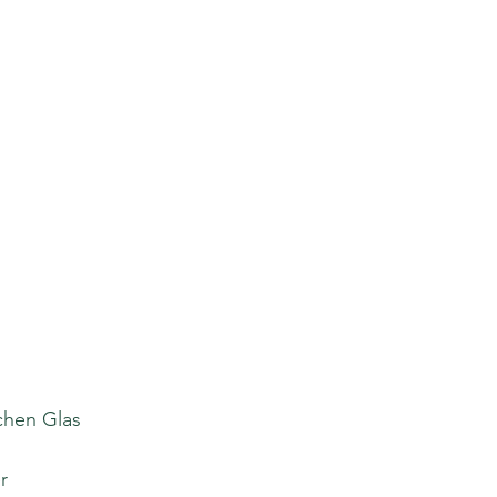
chen Glas
r