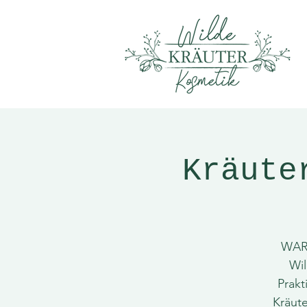
Kräute
WART
Wil
Prakt
Kräute