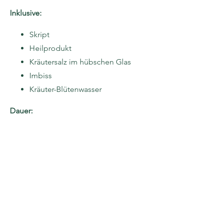
Inklusive:
Skript
Heilprodukt
Kräutersalz im hübschen Glas
Imbiss
Kräuter-Blütenwasser
Dauer:
ca. 4 Stunden
Teilnahmegebühr:
43 € (inkl. 19 % gesetzliche
Mehrwertsteuer)
Du bekommst mit der
Buchungsbestätigung die