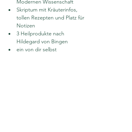
Modernen Wissenschaft
Skriptum mit Kräuterinfos, 
tollen Rezepten und Platz für 
Notizen
3 Heilprodukte nach 
Hildegard von Bingen
ein von dir selbst 
hergestelltes Kräutersalz in 
einem hübschen Glas
Gartenmahl: Quiche, Salat, 
Aufstrich, Wein und Brot
Gartengetränk: 
Kräuterblütenwasser
TeilnehmerInnen:
mind. 6 TeilnehmerInnen, 
max. 9 TeilnehmerInnen