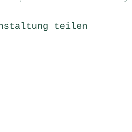
nstaltung teilen
üne Kosmetik Pädagogin
Newsletter
Impressum
Datenschutz