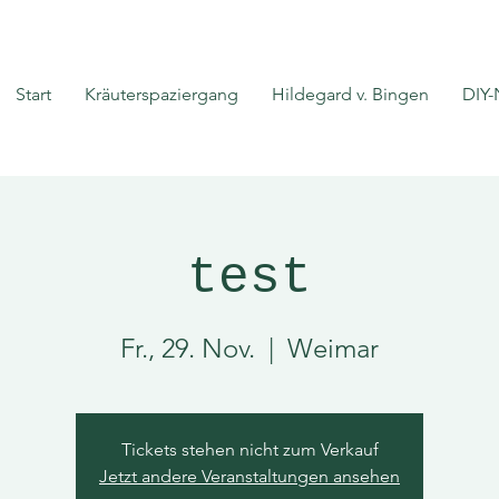
Start
Kräuterspaziergang
Hildegard v. Bingen
DIY-
test
Fr., 29. Nov.
  |  
Weimar
Tickets stehen nicht zum Verkauf
Jetzt andere Veranstaltungen ansehen