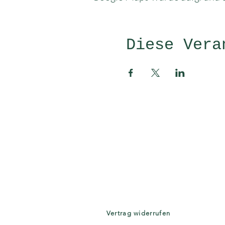
Diese Vera
Kontakt
Larissa Herbst, Kräuter- und Gr
hallo@wildekraeuterkosmetik.de
Telefon 0179-5116542
Vertrag widerrufen